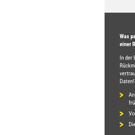
Was pa
einer 
In der
Rückme
vertra
Daten!
An
fr
Vo
Di