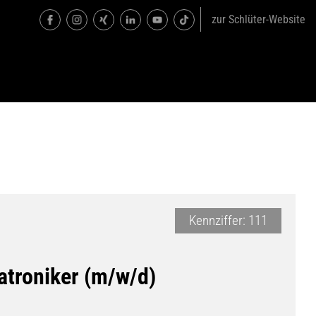
zur Schlüter-Website
Kennziffer: 111
troniker (m/w/d)