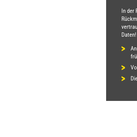
In der
Rückme
vertra
Daten!
An
fr
Vo
Di