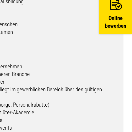
sausbildung
Online
Menschen
bewerben
stemen
nternehmen
cheren Branche
der
liegt im gewerblichen Bereich über den gültigen
rsorge, Personalrabatte)
chlüter-Akademie
ne
events