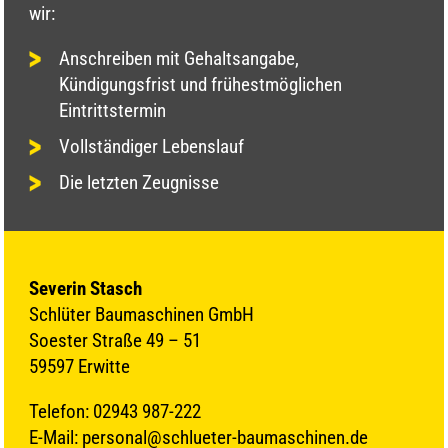
wir:
Anschreiben mit Gehaltsangabe,
Kündigungsfrist und frühestmöglichen
Eintrittstermin
Vollständiger Lebenslauf
Die letzten Zeugnisse
Severin Stasch
Schlüter Baumaschinen GmbH
Soester Straße 49 – 51
59597 Erwitte
Telefon: 02943 987-222
E-Mail: personal@schlueter-baumaschinen.de